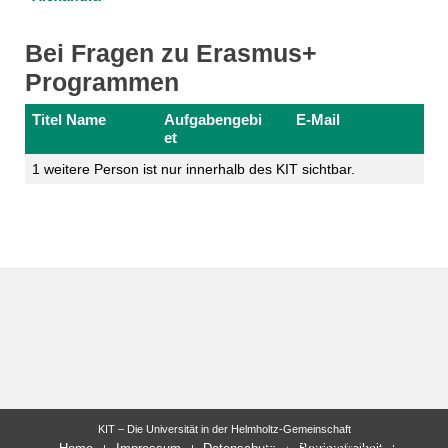
Bei Fragen zu Erasmus+
Programmen
Titel Name
Aufgabengebi
E-Mail
et
1 weitere Person ist nur innerhalb des KIT sichtbar.
KIT – Die Universität in der Helmholtz-Gemeinschaft
letzte Änderung: 04.12.2025