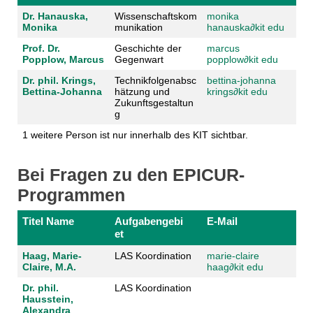
Dr. Hanauska,
Wissenschaftskom
monika
Monika
munikation
hanauska
∂
kit edu
Prof. Dr.
Geschichte der
marcus
Popplow, Marcus
Gegenwart
popplow
∂
kit edu
Dr. phil. Krings,
Technikfolgenabsc
bettina-johanna
Bettina-Johanna
hätzung und
krings
∂
kit edu
Zukunftsgestaltun
g
1 weitere Person ist nur innerhalb des KIT sichtbar.
Bei Fragen zu den EPICUR-
Programmen
Titel Name
Aufgabengebi
E-Mail
et
Haag, Marie-
LAS Koordination
marie-claire
Claire, M.A.
haag
∂
kit edu
Dr. phil.
LAS Koordination
Hausstein,
Alexandra